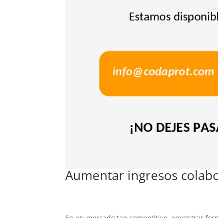
Aumentar ingresos colabo
En un mercado tan competitivo, encontrar form